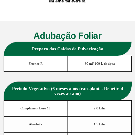
em Janeiro/Fevereiro.
Adubação Foliar
Preparo das Caldas de Pulverização
Fluence R
30 ml/ 100 L de água
Período Vegetativo (6 meses após transplante. Repetir 4
vezes ao ano)
Complement Boro 10
2,0 L/ha
Absolut´s
1,5 L/ha